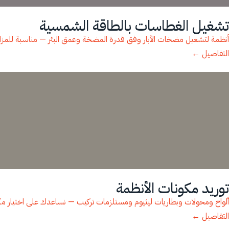
تشغيل الغطاسات بالطاقة الشمسية
أنظمة لتشغيل مضخات الآبار وفق قدرة المضخة وعمق البئر — مناسبة للمزارع ا
التفاصيل ←
توريد مكونات الأنظمة
ألواح ومحولات وبطاريات ليثيوم ومستلزمات تركيب — نساعدك على اختيار م
التفاصيل ←