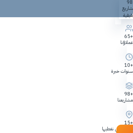
اريع
يقية
+65
عملاؤنا
+10
سنوات خبرة
+98
مشاريعنا
+15
المدن التي نغطيها