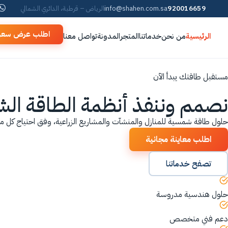
920016659
info@shahen.com.sa
الرياض – قرطبة، الدائري الشمالي
اطلب عرض سعر
الرئيسية
من نحن
خدماتنا
المتجر
المدونة
تواصل معنا
مستقبل طاقتك يبدأ الآن
نصمم وننفذ أنظمة الطاقة ا
حلول طاقة شمسية للمنازل والمنشآت والمشاريع الزراعية، وفق احتياج كل م
اطلب معاينة مجانية
تصفح خدماتنا
حلول هندسية مدروسة
دعم فني متخصص