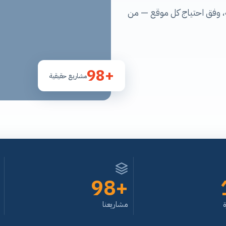
، وفق احتياج كل موقع — من
+98
مشاريع حقيقية
+98
مشاريعنا