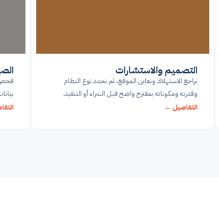
التصميم والاستشارات
الصي
نراجع الاستهلاك ونعاين الموقع، ثم نحدد نوع النظام
فحص د
وقدرته ومكوناته بمقترح واضح قبل الشراء أو التنفيذ.
بيانات
التفاصيل ←
التفا