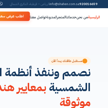
920016659
info@shahen.com.sa
الرياض – قرطبة، الدائري الشمالي
اطلب عرض سعر
الرئيسية
من نحن
خدماتنا
المتجر
المدونة
تواصل معنا
مستقبل طاقتك يبدأ الآن
نصمم وننفذ أنظمة ا
الشمسية
بمعايير هن
موثوقة