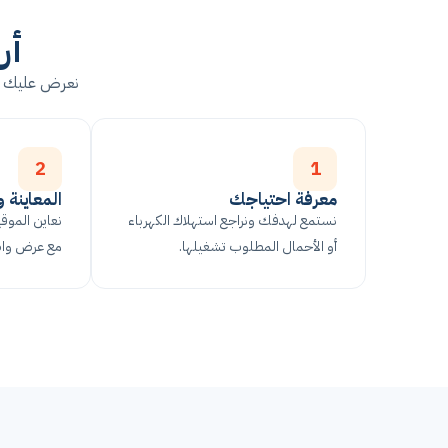
أر
نعرض عليك تفا
2
1
معرفة احتياجك
المعاينة 
نستمع لهدفك ونراجع استهلاك الكهرباء
نعاين الموق
أو الأحمال المطلوب تشغيلها.
مع عرض واض