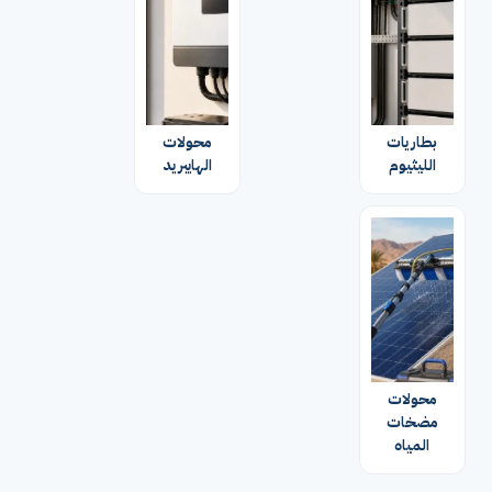
بطاريات
محولات
الليثيوم
الهايبريد
محولات
مضخات
المياه