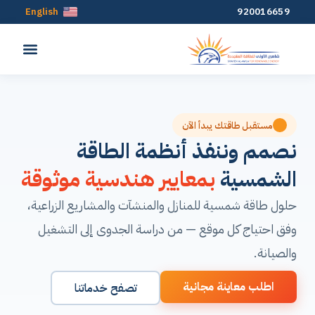
English
920016659
مستقبل طاقتك يبدأ الآن
نصمم وننفذ أنظمة الطاقة
الشمسية
بمعايير هندسية موثوقة
حلول طاقة شمسية للمنازل والمنشآت والمشاريع الزراعية،
وفق احتياج كل موقع — من دراسة الجدوى إلى التشغيل
والصيانة.
اطلب معاينة مجانية
تصفح خدماتنا