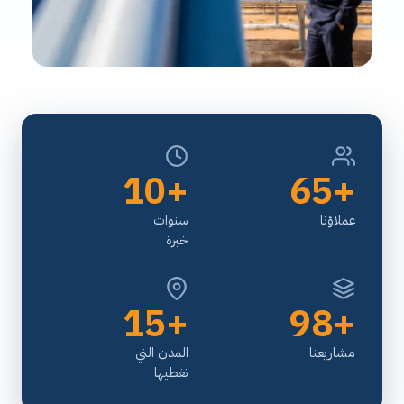
+10
+65
عملاؤنا
سنوات
خبرة
+15
+98
مشاريعنا
المدن التي
نغطيها