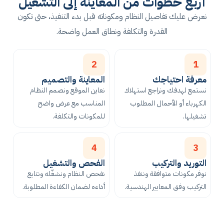
أربع خطوات من المعاينة إلى التشغيل
نعرض عليك تفاصيل النظام ومكوناته قبل بدء التنفيذ، حتى تكون
القدرة والتكلفة ونطاق العمل واضحة.
2
1
معرفة احتياجك
المعاينة والتصميم
نستمع لهدفك ونراجع استهلاك
نعاين الموقع ونصمم النظام
الكهرباء أو الأحمال المطلوب
المناسب مع عرض واضح
تشغيلها.
للمكونات والتكلفة.
4
3
التوريد والتركيب
الفحص والتشغيل
نوفر مكونات متوافقة وننفذ
نفحص النظام ونشغّله ونتابع
التركيب وفق المعايير الهندسية.
أداءه لضمان الكفاءة المطلوبة.