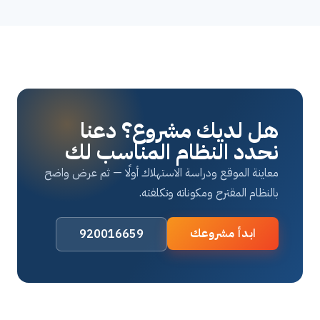
هل لديك مشروع؟ دعنا
نحدد النظام المناسب لك
معاينة الموقع ودراسة الاستهلاك أولًا — ثم عرض واضح
بالنظام المقترح ومكوناته وتكلفته.
ابدأ مشروعك
920016659