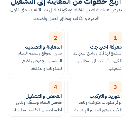
أربع خطوات من المعاينة إلى التشغيل
نعرض عليك تفاصيل النظام ومكوناته قبل بدء التنفيذ، حتى تكون
القدرة والتكلفة ونطاق العمل واضحة.
2
1
معرفة احتياجك
المعاينة والتصميم
نستمع لهدفك ونراجع استهلاك
نعاين الموقع ونصمم النظام
الكهرباء أو الأحمال المطلوب
المناسب مع عرض واضح
تشغيلها.
للمكونات والتكلفة.
4
3
التوريد والتركيب
الفحص والتشغيل
نوفر مكونات متوافقة وننفذ
نفحص النظام ونشغّله ونتابع
التركيب وفق المعايير الهندسية.
أداءه لضمان الكفاءة المطلوبة.