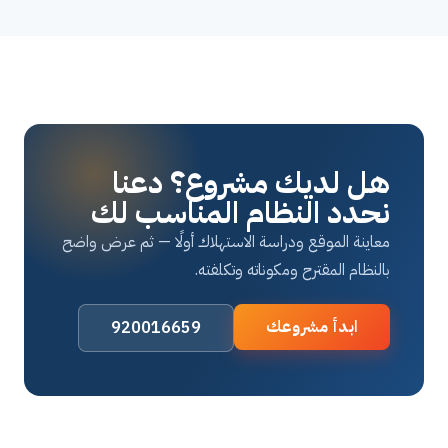
هل لديك مشروع؟ دعنا
نحدد النظام المناسب لك
معاينة الموقع ودراسة الاستهلاك أولًا — ثم عرض واضح
بالنظام المقترح ومكوناته وتكلفته.
ابدأ مشروعك
920016659