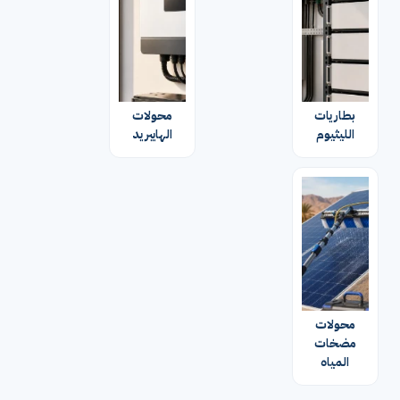
بطاريات
محولات
الليثيوم
الهايبريد
محولات
مضخات
المياه