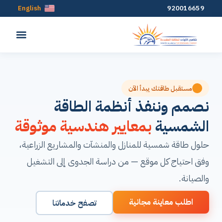
English
920016659
مستقبل طاقتك يبدأ الآن
نصمم وننفذ أنظمة الطاقة
الشمسية
بمعايير هندسية موثوقة
حلول طاقة شمسية للمنازل والمنشآت والمشاريع الزراعية،
وفق احتياج كل موقع — من دراسة الجدوى إلى التشغيل
والصيانة.
اطلب معاينة مجانية
تصفح خدماتنا