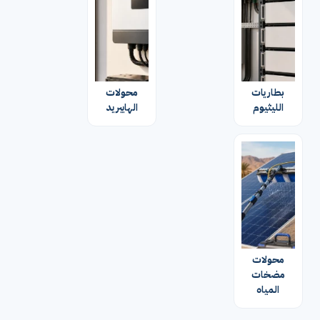
بطاريات
محولات
الليثيوم
الهايبريد
محولات
مضخات
المياه