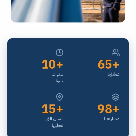
+10
+65
عملاؤنا
سنوات
خبرة
+15
+98
مشاريعنا
المدن التي
نغطيها