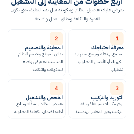
أربع خطوات من المعاينة إلى التشغيل
نعرض عليك تفاصيل النظام ومكوناته قبل بدء التنفيذ، حتى تكون
القدرة والتكلفة ونطاق العمل واضحة.
2
1
معرفة احتياجك
المعاينة والتصميم
نستمع لهدفك ونراجع استهلاك
نعاين الموقع ونصمم النظام
الكهرباء أو الأحمال المطلوب
المناسب مع عرض واضح
تشغيلها.
للمكونات والتكلفة.
4
3
التوريد والتركيب
الفحص والتشغيل
نوفر مكونات متوافقة وننفذ
نفحص النظام ونشغّله ونتابع
التركيب وفق المعايير الهندسية.
أداءه لضمان الكفاءة المطلوبة.