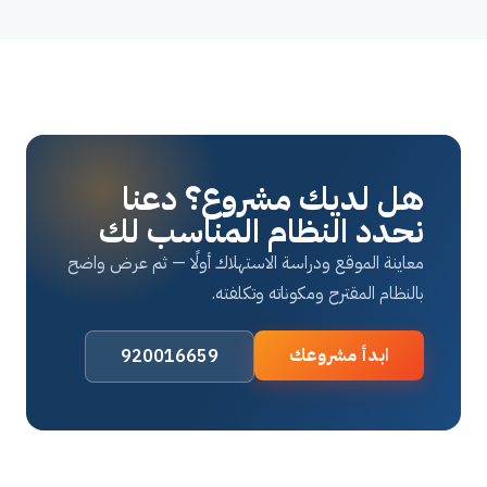
هل لديك مشروع؟ دعنا
نحدد النظام المناسب لك
معاينة الموقع ودراسة الاستهلاك أولًا — ثم عرض واضح
بالنظام المقترح ومكوناته وتكلفته.
ابدأ مشروعك
920016659