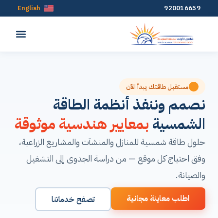
English
920016659
مستقبل طاقتك يبدأ الآن
نصمم وننفذ أنظمة الطاقة
الشمسية
بمعايير هندسية موثوقة
حلول طاقة شمسية للمنازل والمنشآت والمشاريع الزراعية،
وفق احتياج كل موقع — من دراسة الجدوى إلى التشغيل
والصيانة.
اطلب معاينة مجانية
تصفح خدماتنا