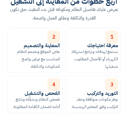
أربع خطوات من المعاينة إلى التشغيل
نعرض عليك تفاصيل النظام ومكوناته قبل بدء التنفيذ، حتى تكون
القدرة والتكلفة ونطاق العمل واضحة.
2
1
معرفة احتياجك
المعاينة والتصميم
نستمع لهدفك ونراجع استهلاك
نعاين الموقع ونصمم النظام
الكهرباء أو الأحمال المطلوب
المناسب مع عرض واضح
تشغيلها.
للمكونات والتكلفة.
4
3
التوريد والتركيب
الفحص والتشغيل
نوفر مكونات متوافقة وننفذ
نفحص النظام ونشغّله ونتابع
التركيب وفق المعايير الهندسية.
أداءه لضمان الكفاءة المطلوبة.