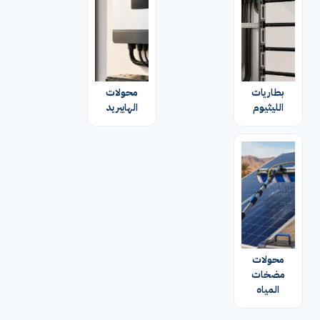
بطاريات
محولات
الليثيوم
الهايبريد
محولات
مضخات
المياه