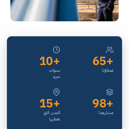
+10
+65
عملاؤنا
سنوات
خبرة
+15
+98
مشاريعنا
المدن التي
نغطيها