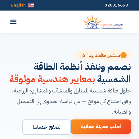
English
920016659
مستقبل طاقتك يبدأ الآن
نصمم وننفذ أنظمة الطاقة
الشمسية
بمعايير هندسية موثوقة
حلول طاقة شمسية للمنازل والمنشآت والمشاريع الزراعية،
وفق احتياج كل موقع — من دراسة الجدوى إلى التشغيل
والصيانة.
اطلب معاينة مجانية
تصفح خدماتنا