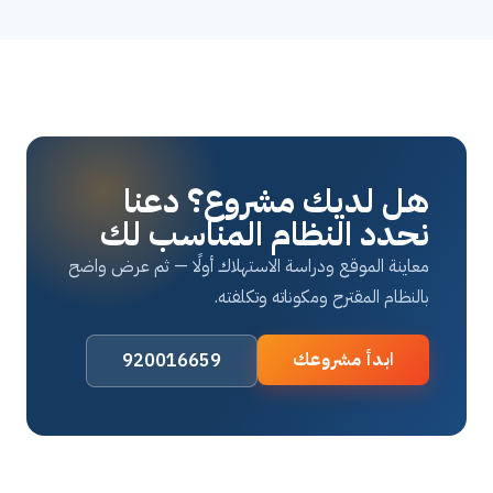
هل لديك مشروع؟ دعنا
نحدد النظام المناسب لك
معاينة الموقع ودراسة الاستهلاك أولًا — ثم عرض واضح
بالنظام المقترح ومكوناته وتكلفته.
ابدأ مشروعك
920016659