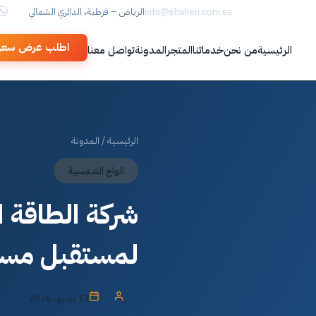
920016659
info@shahen.com.sa
الرياض – قرطبة، الدائري الشمالي
اطلب عرض سعر
الرئيسية
من نحن
خدماتنا
المتجر
المدونة
تواصل معنا
الرئيسية
/
المدونة
الواح الشمسية
شركة الطاقة 
لمستقبل مست
13 يونيو، 2026